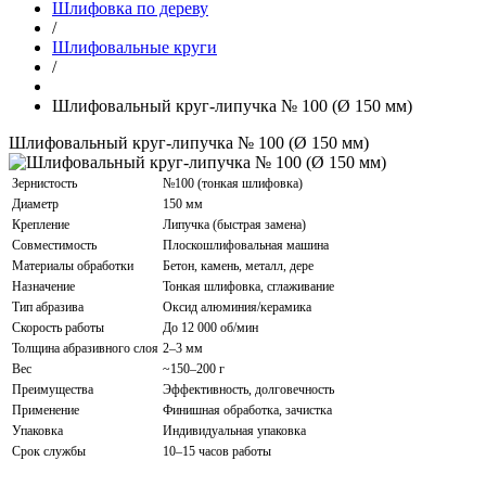
Шлифовка по дереву
/
Шлифовальные круги
/
Шлифовальный круг-липучка № 100 (Ø 150 мм)
Шлифовальный круг-липучка № 100 (Ø 150 мм)
Зернистость
№100 (тонкая шлифовка)
Диаметр
150 мм
Крепление
Липучка (быстрая замена)
Совместимость
Плоскошлифовальная машина
Материалы обработки
Бетон, камень, металл, дере
Назначение
Тонкая шлифовка, сглаживание
Тип абразива
Оксид алюминия/керамика
Скорость работы
До 12 000 об/мин
Толщина абразивного слоя
2–3 мм
Вес
~150–200 г
Преимущества
Эффективность, долговечность
Применение
Финишная обработка, зачистка
Упаковка
Индивидуальная упаковка
Срок службы
10–15 часов работы