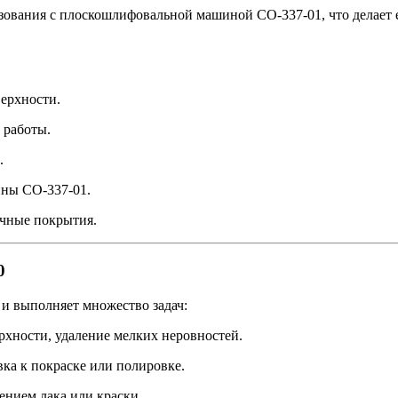
зования с плоскошлифовальной машиной СО-337-01, что делает
верхности.
 работы.
.
ины СО-337-01.
очные покрытия.
0
 и выполняет множество задач:
рхности, удаление мелких неровностей.
вка к покраске или полировке.
нием лака или краски.