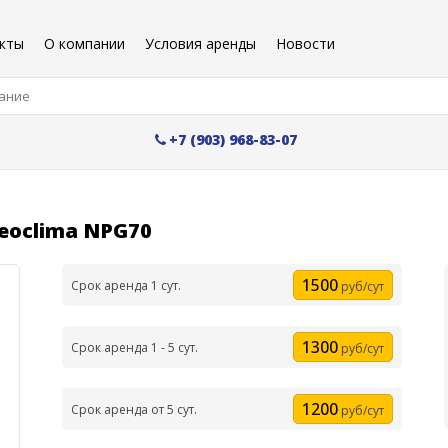
кты
О компании
Условия аренды
Новости
+7 (903) 968-83-07
eoclima NPG70
1500
Срок аренда 1 сут.
руб/сут
1300
Срок аренда 1 - 5 сут.
руб/сут
1200
Срок аренда от 5 сут.
руб/сут