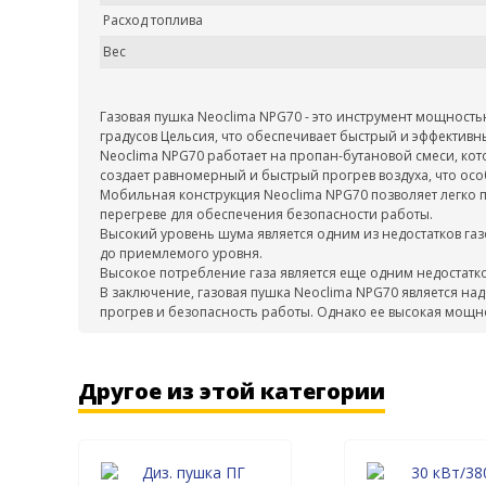
Расход топлива
Вес
Газовая пушка Neoclima NPG70 - это инструмент мощность
градусов Цельсия, что обеспечивает быстрый и эффектив
Neoclima NPG70 работает на пропан-бутановой смеси, кото
создает равномерный и быстрый прогрев воздуха, что осо
Мобильная конструкция Neoclima NPG70 позволяет легко 
перегреве для обеспечения безопасности работы.
Высокий уровень шума является одним из недостатков га
до приемлемого уровня.
Высокое потребление газа является еще одним недостат
В заключение, газовая пушка Neoclima NPG70 является 
прогрев и безопасность работы. Однако ее высокая мощн
Другое из этой категории