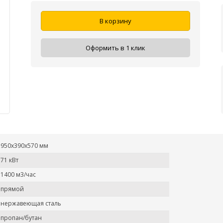
В корзину
Оформить в 1 клик
950х390х570 мм
71 кВт
1400 м3/час
прямой
нержавеющая сталь
пропан/бутан