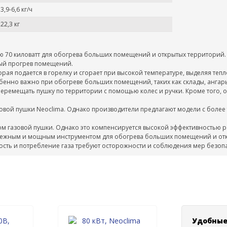
3,9-6,6 кг/ч
22,3 кг
ю 70 киловатт для обогрева больших помещений и открытых территорий. 
ный прогрев помещений.
рая подается в горелку и сгорает при высокой температуре, выделяя теп
бенно важно при обогреве больших помещений, таких как склады, ангары, 
перемещать пушку по территории с помощью колес и ручки. Кроме того,
зовой пушки Neoclima. Однако производители предлагают модели с более
ком газовой пушки. Однако это компенсируется высокой эффективностью
надежным и мощным инструментом для обогрева больших помещений и от
ость и потребление газа требуют осторожности и соблюдения мер безопа
Удобные