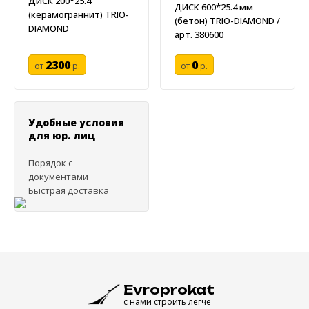
ДИСК 200*25.4
ДИСК 600*25.4 мм
(керамограннит) TRIO-
(бетон) TRIO-DIAMOND /
DIAMOND
арт. 380600
2300
0
от
р.
от
р.
Удобные условия
для юр. лиц
Порядок с
документами
Быстрая доставка
Evroprokat
с нами строить легче