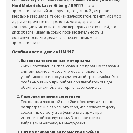
выполнения работ. Алмазный диск
800*25.4 мм (ж/бетон)
Hard Materials Laser Hilberg / HM117
— это
профессиональный инструмент, созданный для резки
твердых материалов, таких как железобетон, гранит, мрамор
и другие прочные поверхности. Благодаря своей
конструкции и использованию передовых технологий, этот
диск обеспечивает высокую производительность и
долговечность, что делает его незаменимым для
профессионалов.
Особенности диска HM117
Высококачественные материалы
Диск изготовлен с использованием прочных сплавов и
синтетических алмазов, что обеспечивает его
устойчивость к износу и длительный срок службы. Это
особенно важно при работе с железобетоном, где
обычные диски быстро теряют свои свойства.
Лазерная напайка сегментов
Технология лазерной напайки обеспечивает точное
распределение алмазного слоя, что позволяет диску
сохранять остроту и эффективность даже при
интенсивной эксплуатации. Это также снижает
вибрации и нагрузку на инструмент.
Оптимизированная геометрия зубьев