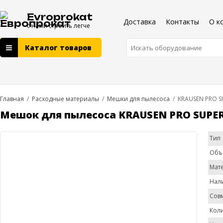
Evroprokat
Доставка
Контакты
О к
с нами строить легче
Каталог товаров
Главная
/
Расходные материалы
/
Мешки для пылесоса
/
KRAUSEN PRO S
Мешок для пылесоса KRAUSEN PRO SUPE
Тип
Объ
Мат
Нал
Сов
Коли