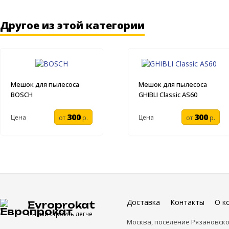
Другое из этой категории
Мешок для пылесоса
Мешок для пылесоса
BOSCH
GHIBLI Classic AS60
300
300
Цена
Цена
от
р.
от
р.
Доставка
Контакты
О к
Evroprokat
с нами строить легче
Москва, поселение Рязановско