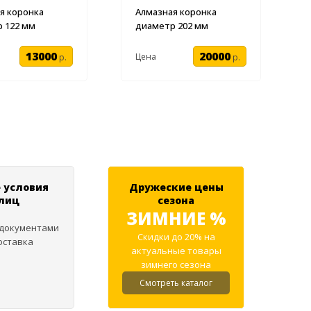
я коронка
Алмазная коронка
 122 мм
диаметр 202 мм
13000
20000
Цена
р.
р.
 условия
Дружеские цены
 лиц
сезона
ЗИМНИЕ %
 документами
Скидки до 20% на
оставка
актуальные товары
зимнего сезона
Смотреть каталог