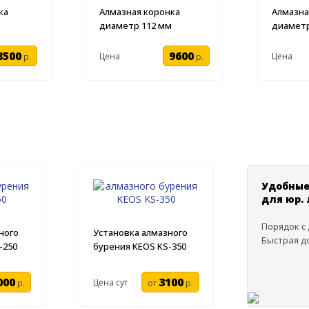
ка
Алмазная коронка
Алмазна
диаметр 112 мм
диаметр
8500
9600
Цена
Цена
р.
р.
Удобные
для юр.
Порядок с
ного
Установка алмазного
Быстрая д
-250
бурения KEOS KS-350
000
3100
Цена сут
р.
от
р.