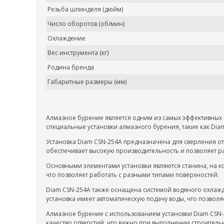
Резьба шпинделя (дюйм)
Число оборотов (об/мин)
Охлаждение
Вес инструмента (кг)
Родина бренда
Габаритные размеры (мм)
Алмазное бурение является одним из самых эффективных с
специальные установки алмазного бурения, такие как Dia
Установка Diam CSN-254A предназначена для сверления о
обеспечивает высокую производительность и позволяет р
Основными элементами установки являются станина, на ко
что позволяет работать с разными типами поверхностей.
Diam CSN-254A также оснащена системой водяного охлажд
установка имеет автоматическую подачу воды, что позвол
Алмазное бурение с использованием установки Diam CSN-
качество отверстий, что важно при выполнении строитель