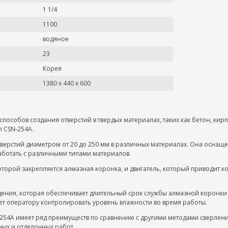
1 1/4
1100
водяное
23
Корея
1380 x 440 x 600
пособов создания отверстий в твердых материалах, таких как бетон, кир
m CSN-254A.
тверстий диаметром от 20 до 250 мм в различных материалах. Она оснащ
аботать с различными типами материалов.
торой закрепляется алмазная коронка, и двигатель, который приводит к
ения, которая обеспечивает длительный срок службы алмазной коронки и
яет оператору контролировать уровень влажности во время работы.
254A имеет ряд преимуществ по сравнению с другими методами сверления
ных и отделочных работ.