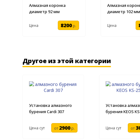
Алмазная коронка
Алмазная корон
диаметр 92 мм
диаметр 102 мм
8200
Цена
Цена
р.
Другое из этой категории
Установка алмазного
Установка алмаз
бурения Cardi 307
бурения KEOS KS
2900
3
Цена сут
Цена сут
от
р.
от