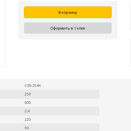
В корзину
Оформить в 1 клик
CSN-254А
250
600
2,4
220
50