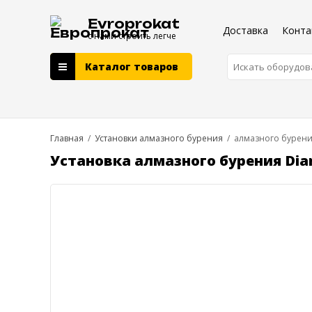
Evroprokat
Доставка
Конта
с нами строить легче
Каталог товаров
Главная
/
Установки алмазного бурения
/
алмазного бурени
Установка алмазного бурения Dia