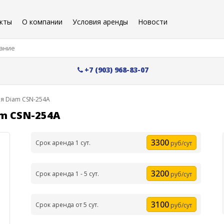
кты
О компании
Условия аренды
Новости
+7 (903) 968-83-07
я Diam CSN-254А
m CSN-254А
3300
Срок аренда 1 сут.
руб/сут
3200
Срок аренда 1 - 5 сут.
руб/сут
3100
Срок аренда от 5 сут.
руб/сут