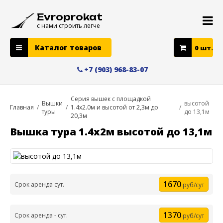
Evroprokat
с нами строить легче
Каталог товаров
0
шт.
+7 (903) 968-83-07
Серия вышек с площадкой
Вышки
высотой
Главная
/
/
1.4х2.0м и высотой от 2,3м до
/
туры
до 13,1м
20,3м
Вышка тура 1.4х2м высотой до 13,1м
1670
Срок аренда сут.
руб/сут
1370
Срок аренда - сут.
руб/сут