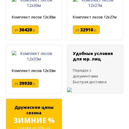
Комплект лесов 12х30м
Комплект лесов 12х27м
36420
32910
от
р.
от
р.
Удобные условия
для юр. лиц
Порядок с
Комплект лесов 12х33м
документами
Быстрая доставка
39930
от
р.
Дружеские цены
сезона
ЗИМНИЕ %
Скидки до 20% на