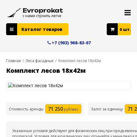
Evroprokat
с нами строить легче
Каталог товаров
0
шт.
+7 (903) 968-83-07
Главная
/
Леса фасадные
/
Комплект лесов 18х42м
Комплект лесов 18х42м
71 250
71 
Стоимость аренды
Залог за единицу
руб/мес
Указанные условия действуют для физических лиц при предъявлен
пропиской. Условия для юридических лиц уточняйте у менеджера п