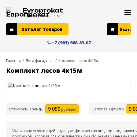
Evroprokat
с нами строить легче
Каталог товаров
0
шт.
+7 (903) 968-83-07
Главная
/
Леса фасадные
/
Комплект лесов 4х15м
Комплект лесов 4х15м
9 090
9 0
Стоимость аренды
Залог за единицу
руб/мес
Указанные условия действуют для физических лиц при предъявлен
пропиской. Условия для юридических лиц уточняйте у менеджера п