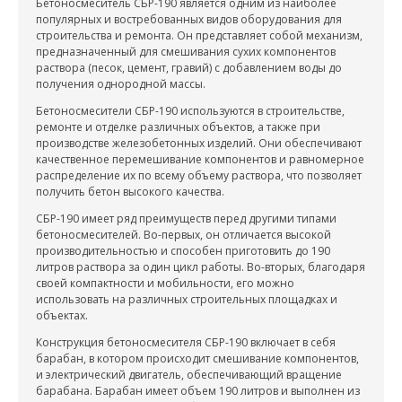
Бетоносмеситель СБР-190 является одним из наиболее
популярных и востребованных видов оборудования для
строительства и ремонта. Он представляет собой механизм,
предназначенный для смешивания сухих компонентов
раствора (песок, цемент, гравий) с добавлением воды до
получения однородной массы.
Бетоносмесители СБР-190 используются в строительстве,
ремонте и отделке различных объектов, а также при
производстве железобетонных изделий. Они обеспечивают
качественное перемешивание компонентов и равномерное
распределение их по всему объему раствора, что позволяет
получить бетон высокого качества.
СБР-190 имеет ряд преимуществ перед другими типами
бетоносмесителей. Во-первых, он отличается высокой
производительностью и способен приготовить до 190
литров раствора за один цикл работы. Во-вторых, благодаря
своей компактности и мобильности, его можно
использовать на различных строительных площадках и
объектах.
Конструкция бетоносмесителя СБР-190 включает в себя
барабан, в котором происходит смешивание компонентов,
и электрический двигатель, обеспечивающий вращение
барабана. Барабан имеет объем 190 литров и выполнен из