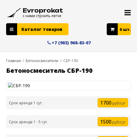
Evroprokat
с нами строить легче
Каталог товаров
0
шт.
+7 (903) 968-83-07
Главная
/
Бетоносмесители
/
СБР-190
Бетоносмеситель СБР-190
1700
Срок аренда 1 сут.
руб/сут
1500
Срок аренда 1 - 5 сут.
руб/сут