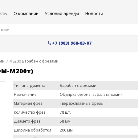
кты
О компании
Условия аренды
Новости
+7 (903) 968-83-07
ами
/
MS200 Барабан с фрезами
ФМ-М200т)
Тип инструмента
Барабан с фрезами
Назначение
Обдирка бетона, асфальта, камня
Материал фрез
Твердосплавные фрезы
Количество фрез
78 шт.
Диаметр фрез
58 мм
Ширина обработки
200 мм