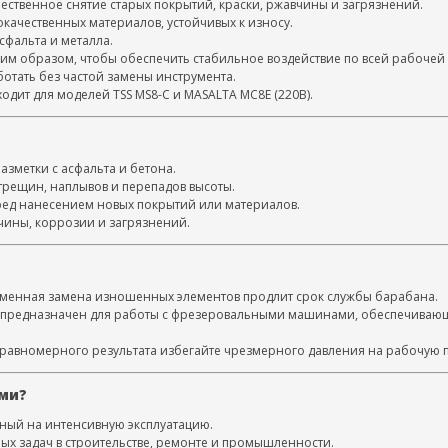
ественное снятие старых покрытий, краски, ржавчины и загрязнений.
качественных материалов, устойчивых к износу.
сфальта и металла.
им образом, чтобы обеспечить стабильное воздействие по всей рабочей 
отать без частой замены инструмента.
дит для моделей TSS MS8-C и MASALTA МС8Е (220В).
разметки с асфальта и бетона.
трещин, наплывов и перепадов высоты.
ред нанесением новых покрытий или материалов.
чины, коррозии и загрязнений.
еменная замена изношенных элементов продлит срок службы барабана.
0 предназначен для работы с фрезеровальными машинами, обеспечиваю
 равномерного результата избегайте чрезмерного давления на рабочую 
ами?
нный на интенсивную эксплуатацию.
ых задач в строительстве, ремонте и промышленности.