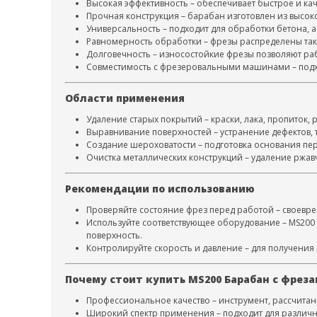
Высокая эффективность – обеспечивает быстрое и кач
Прочная конструкция – барабан изготовлен из высоко
Универсальность – подходит для обработки бетона, а
Равномерность обработки – фрезы распределены так
Долговечность – износостойкие фрезы позволяют раб
Совместимость с фрезеровальными машинами – подхо
Области применения
Удаление старых покрытий – краски, лака, пропиток, 
Выравнивание поверхностей – устранение дефектов, 
Создание шероховатости – подготовка основания пе
Очистка металлических конструкций – удаление ржав
Рекомендации по использованию
Проверяйте состояние фрез перед работой – своевр
Используйте соответствующее оборудование – MS20
поверхность.
Контролируйте скорость и давление – для получения
Почему стоит купить MS200 Барабан с фрез
Профессиональное качество – инструмент, рассчита
Широкий спектр применения – подходит для различн