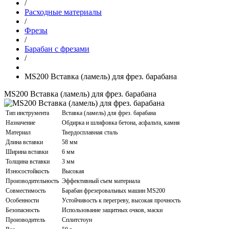
/
Расходные материалы
/
Фрезы
/
Барабан с фрезами
/
MS200 Вставка (ламель) для фрез. барабана
MS200 Вставка (ламель) для фрез. барабана
Тип инструмента
Вставка (ламель) для фрез. барабана
Назначение
Обдирка и шлифовка бетона, асфальта, камня
Материал
Твердосплавная сталь
Длина вставки
58 мм
Ширина вставки
6 мм
Толщина вставки
3 мм
Износостойкость
Высокая
Производительность
Эффективный съем материала
Совместимость
Барабан фрезеровальных машин MS200
Особенности
Устойчивость к перегреву, высокая прочность
Безопасность
Использование защитных очков, маски
Производитель
Сплитстоун